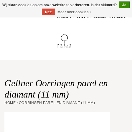
Wij slaan cookies op om onze website te verbeteren. Is dat akkoord?
Ja
Nee
Meer over cookies »
0 Artikelen - €0,00
Mijn account / Registreren
Home
POOLS Collectie
Akillis
Huwelijk
Gellner Oorringen parel en
diamant (11 mm)
Geschenkbon
HOME
OORRINGEN PAREL EN DIAMANT (11 MM)
/
Aanbiedingen
Website