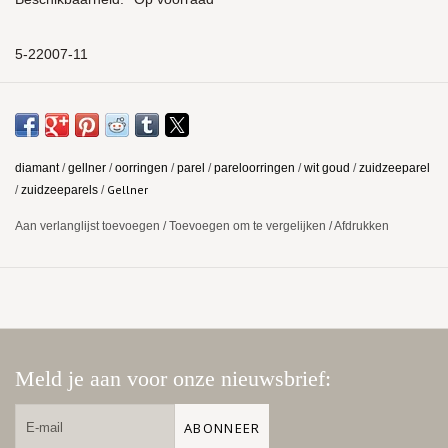
5-22007-11
diamant
/
gellner
/
oorringen
/
parel
/
pareloorringen
/
wit goud
/
zuidzeeparel
Gellner
/
zuidzeeparels
/
Aan verlanglijst toevoegen
/
Toevoegen om te vergelijken
/
Afdrukken
Meld je aan voor onze nieuwsbrief:
ABONNEER