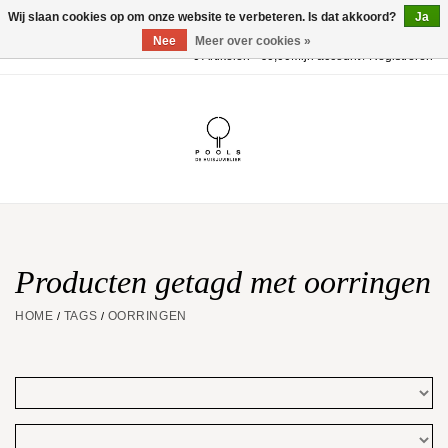
Wij slaan cookies op om onze website te verbeteren. Is dat akkoord?
Ja
Nee
Meer over cookies »
0 Artikelen - €0,00
Mijn account / Registreren
Home
POOLS Collectie
Akillis
Huwelijk
Producten getagd met oorringen
HOME
TAGS
OORRINGEN
/
/
Geschenkbon
Aanbiedingen
Website