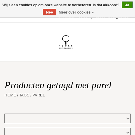
Wij slaan cookies op om onze website te verbeteren. Is dat akkoord?
Ja
Nee
Meer over cookies »
0 Artikelen - €0,00
Mijn account / Registreren
Home
POOLS Collectie
Akillis
Huwelijk
Producten getagd met parel
HOME
TAGS
PAREL
/
/
Geschenkbon
Aanbiedingen
Website