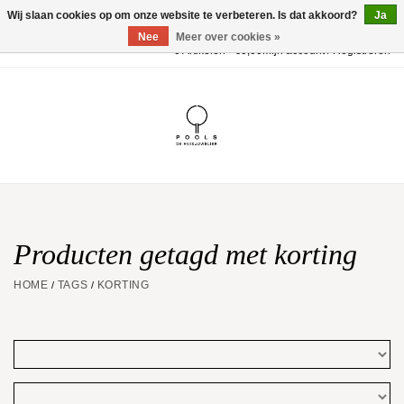
Wij slaan cookies op om onze website te verbeteren. Is dat akkoord?
Ja
Nee
Meer over cookies »
0 Artikelen - €0,00
Mijn account / Registreren
Home
POOLS Collectie
Akillis
Huwelijk
Producten getagd met korting
HOME
TAGS
KORTING
/
/
Geschenkbon
Aanbiedingen
Website