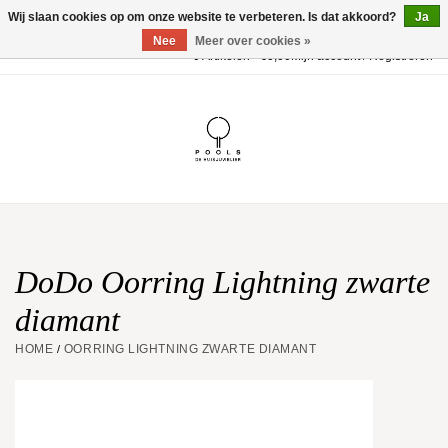
Wij slaan cookies op om onze website te verbeteren. Is dat akkoord?
Ja
Nee
Meer over cookies »
0 Artikelen - €0,00
Mijn account / Registreren
Home
POOLS Collectie
Akillis
Huwelijk
DoDo Oorring Lightning zwarte
diamant
Geschenkbon
HOME
OORRING LIGHTNING ZWARTE DIAMANT
/
Aanbiedingen
Website