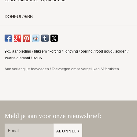
DOHFUL/9/BB
Prijs per stuk
9kt
/
aanbieding
/
bliksem
/
korting
/
lightning
/
oorring
/
rood goud
/
solden
/
DoDo
zwarte diamant
/
Aan verlanglijst toevoegen
/
Toevoegen om te vergelijken
/
Afdrukken
Meld je aan voor onze nieuwsbrief:
ABONNEER