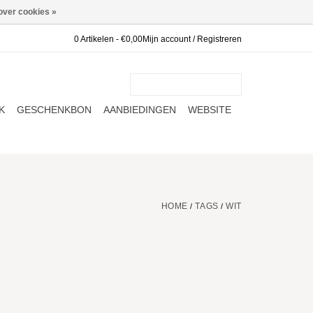
over cookies »
0 Artikelen - €0,00
Mijn account / Registreren
K
GESCHENKBON
AANBIEDINGEN
WEBSITE
HOME
TAGS
WIT
/
/