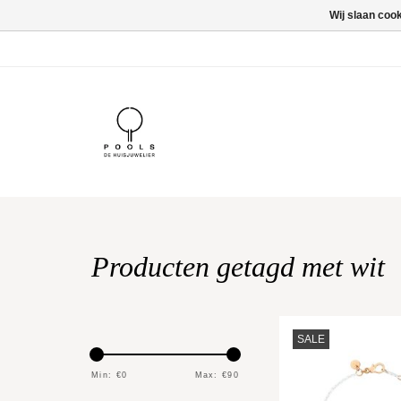
Wij slaan coo
Producten getagd met wit
TOEVOEGEN AAN WI
SALE
Min: €
0
Max: €
90