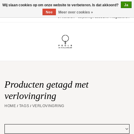
Wij slaan cookies op om onze website te verbeteren. Is dat akkoord?
Ja
Nee
Meer over cookies »
0 Artikelen - €0,00
Mijn account / Registreren
Home
POOLS Collectie
Akillis
Huwelijk
Producten getagd met
verlovingring
Geschenkbon
HOME
TAGS
VERLOVINGRING
/
/
Aanbiedingen
Website