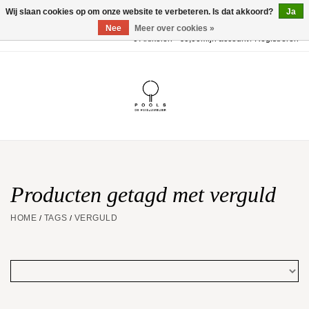
Wij slaan cookies op om onze website te verbeteren. Is dat akkoord?
Ja
Nee
Meer over cookies »
0 Artikelen - €0,00
Mijn account / Registreren
Home
POOLS Collectie
Akillis
Huwelijk
Producten getagd met verguld
HOME
TAGS
VERGULD
/
/
Geschenkbon
Aanbiedingen
Website