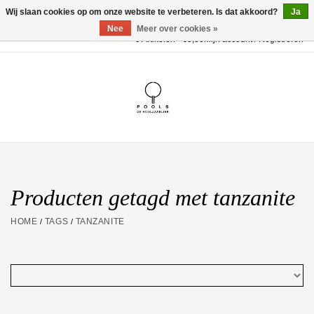
Wij slaan cookies op om onze website te verbeteren. Is dat akkoord?
Ja
Nee
Meer over cookies »
0 Artikelen - €0,00
Mijn account / Registreren
Home
POOLS Collectie
Akillis
Huwelijk
Producten getagd met tanzanite
HOME
TAGS
TANZANITE
/
/
Geschenkbon
Aanbiedingen
Website