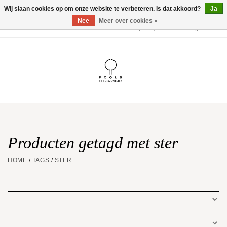
Wij slaan cookies op om onze website te verbeteren. Is dat akkoord?
Ja
Nee
Meer over cookies »
0 Artikelen - €0,00
Mijn account / Registreren
Home
POOLS Collectie
Akillis
Huwelijk
Producten getagd met ster
HOME
TAGS
STER
/
/
Geschenkbon
Aanbiedingen
Website