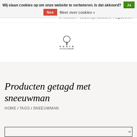
Wij slaan cookies op om onze website te verbeteren. Is dat akkoord?
Ja
Nee
Meer over cookies »
0 Artikelen - €0,00
Mijn account / Registreren
Home
POOLS Collectie
Akillis
Huwelijk
Producten getagd met
sneeuwman
Geschenkbon
HOME
TAGS
SNEEUWMAN
/
/
Aanbiedingen
Website