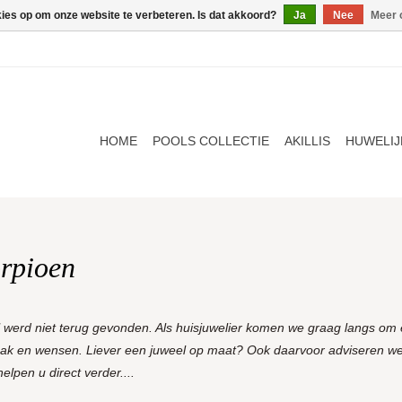
kies op om onze website te verbeteren. Is dat akkoord?
Ja
Nee
Meer 
HOME
POOLS COLLECTIE
AKILLIS
HUWELIJ
orpioen
l werd niet terug gevonden. Als huisjuwelier komen we graag langs om e
aak en wensen. Liever een juweel op maat? Ook daarvoor adviseren we
lpen u direct verder....