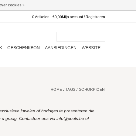
over cookies »
0 Artikelen - €0,00
Mijn account / Registreren
K
GESCHENKBON
AANBIEDINGEN
WEBSITE
HOME
TAGS
SCHORPIOEN
/
/
xclusieve juwelen of horloges te presenteren die
 u graag. Contacteer ons via
info@pools.be
of