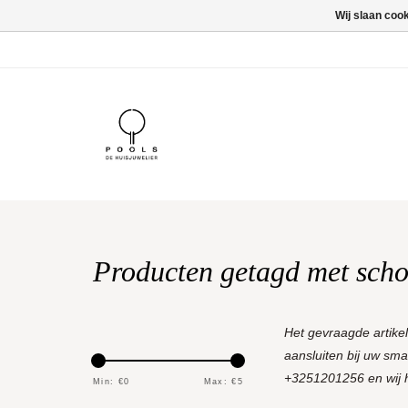
Wij slaan coo
Producten getagd met sch
Het gevraagde artike
aansluiten bij uw sm
+3251201256 en wij he
Min: €
0
Max: €
5