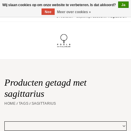
Wij slaan cookies op om onze website te verbeteren. Is dat akkoord?
Ja
Nee
Meer over cookies »
0 Artikelen - €0,00
Mijn account / Registreren
Home
POOLS Collectie
Akillis
Huwelijk
Producten getagd met
sagittarius
Geschenkbon
HOME
TAGS
SAGITTARIUS
/
/
Aanbiedingen
Website