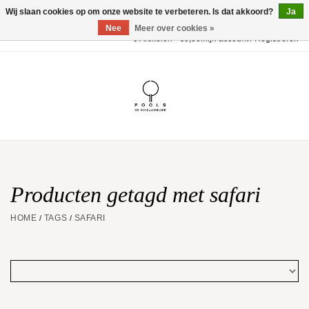
Wij slaan cookies op om onze website te verbeteren. Is dat akkoord?
Ja
Nee
Meer over cookies »
0 Artikelen - €0,00
Mijn account / Registreren
Home
POOLS Collectie
Akillis
Huwelijk
Producten getagd met safari
HOME
TAGS
SAFARI
/
/
Geschenkbon
Aanbiedingen
Website