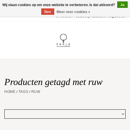
Wij slaan cookies op om onze website te verbeteren. Is dat akkoord?
Ja
Nee
Meer over cookies »
0 Artikelen - €0,00
Mijn account / Registreren
Home
POOLS Collectie
Akillis
Huwelijk
Producten getagd met ruw
HOME
TAGS
RUW
/
/
Geschenkbon
Aanbiedingen
Website