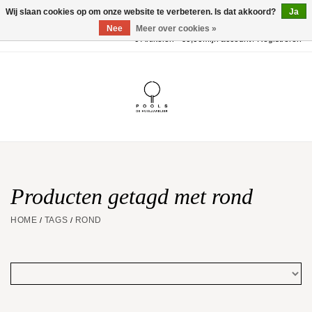
Wij slaan cookies op om onze website te verbeteren. Is dat akkoord?
Ja
Nee
Meer over cookies »
0 Artikelen - €0,00
Mijn account / Registreren
Home
POOLS Collectie
Akillis
Huwelijk
Producten getagd met rond
HOME
TAGS
ROND
/
/
Geschenkbon
Aanbiedingen
Website