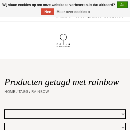
Wij slaan cookies op om onze website te verbeteren. Is dat akkoord?
Ja
Nee
Meer over cookies »
0 Artikelen - €0,00
Mijn account / Registreren
Home
POOLS Collectie
Akillis
Huwelijk
Producten getagd met rainbow
HOME
TAGS
RAINBOW
/
/
Geschenkbon
Aanbiedingen
Website