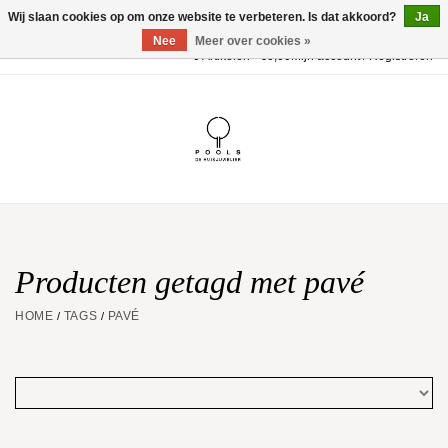
Wij slaan cookies op om onze website te verbeteren. Is dat akkoord?
Ja
Nee
Meer over cookies »
0 Artikelen - €0,00
Mijn account / Registreren
Home
POOLS Collectie
Akillis
Huwelijk
Producten getagd met pavé
HOME
TAGS
PAVÉ
/
/
Geschenkbon
Aanbiedingen
Website