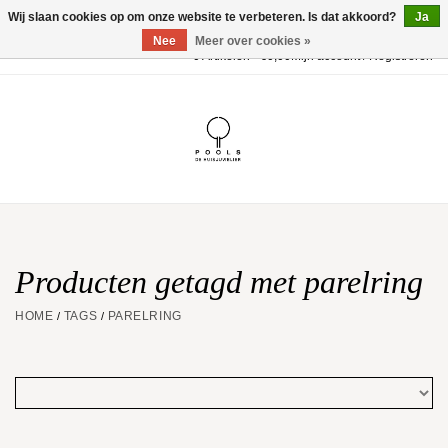
Wij slaan cookies op om onze website te verbeteren. Is dat akkoord?
Ja
Nee
Meer over cookies »
0 Artikelen - €0,00
Mijn account / Registreren
Home
POOLS Collectie
Akillis
Huwelijk
Producten getagd met parelring
HOME
TAGS
PARELRING
/
/
Geschenkbon
Aanbiedingen
Website