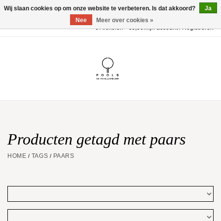
Wij slaan cookies op om onze website te verbeteren. Is dat akkoord?
Ja
Nee
Meer over cookies »
0 Artikelen - €0,00
Mijn account / Registreren
Home
POOLS Collectie
Akillis
Huwelijk
Producten getagd met paars
HOME
TAGS
PAARS
/
/
Geschenkbon
Aanbiedingen
Website