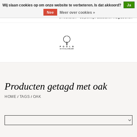
Wij slaan cookies op om onze website te verbeteren. Is dat akkoord?
Ja
Nee
Meer over cookies »
0 Artikelen - €0,00
Mijn account / Registreren
Home
POOLS Collectie
Akillis
Huwelijk
Producten getagd met oak
HOME
TAGS
OAK
/
/
Geschenkbon
Aanbiedingen
Website