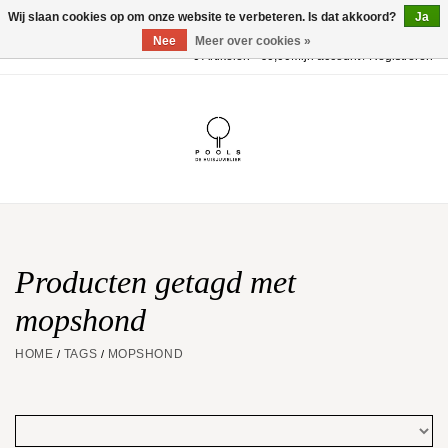
Wij slaan cookies op om onze website te verbeteren. Is dat akkoord?
Ja
Nee
Meer over cookies »
0 Artikelen - €0,00
Mijn account / Registreren
Home
POOLS Collectie
Akillis
Huwelijk
Producten getagd met
mopshond
Geschenkbon
HOME
TAGS
MOPSHOND
/
/
Aanbiedingen
Website