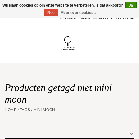
Wij slaan cookies op om onze website te verbeteren. Is dat akkoord?
Ja
Nee
Meer over cookies »
0 Artikelen - €0,00
Mijn account / Registreren
Home
POOLS Collectie
Akillis
Huwelijk
Producten getagd met mini
moon
Geschenkbon
HOME
TAGS
MINI MOON
/
/
Aanbiedingen
Website