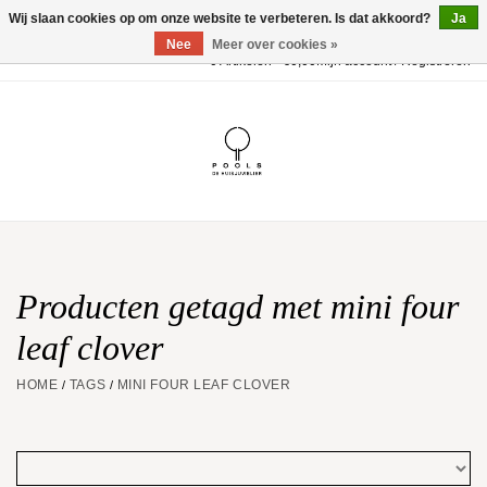
Wij slaan cookies op om onze website te verbeteren. Is dat akkoord?
Ja
Nee
Meer over cookies »
0 Artikelen - €0,00
Mijn account / Registreren
Home
POOLS Collectie
Akillis
Huwelijk
Producten getagd met mini four
leaf clover
Geschenkbon
HOME
TAGS
MINI FOUR LEAF CLOVER
/
/
Aanbiedingen
Website