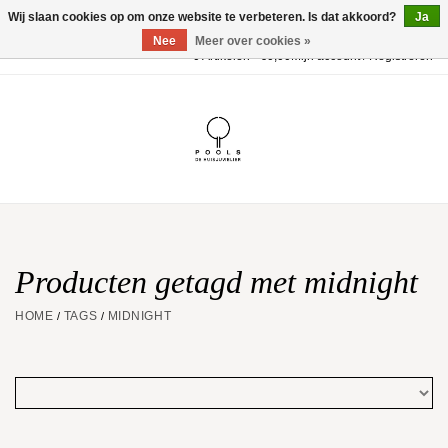
Wij slaan cookies op om onze website te verbeteren. Is dat akkoord?
Ja
Nee
Meer over cookies »
0 Artikelen - €0,00
Mijn account / Registreren
Home
POOLS Collectie
Akillis
Huwelijk
Producten getagd met midnight
HOME
TAGS
MIDNIGHT
/
/
Geschenkbon
Aanbiedingen
Website