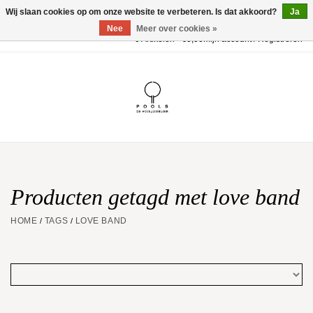
Wij slaan cookies op om onze website te verbeteren. Is dat akkoord?
Ja
Nee
Meer over cookies »
0 Artikelen - €0,00
Mijn account / Registreren
Home
POOLS Collectie
Akillis
Huwelijk
Producten getagd met love band
HOME
TAGS
LOVE BAND
/
/
Geschenkbon
Aanbiedingen
Website