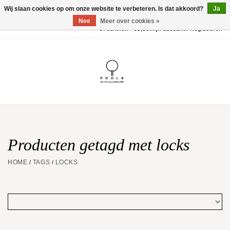
Wij slaan cookies op om onze website te verbeteren. Is dat akkoord?
Ja
Nee
Meer over cookies »
0 Artikelen - €0,00
Mijn account / Registreren
Home
POOLS Collectie
Akillis
Huwelijk
Producten getagd met locks
HOME
TAGS
LOCKS
/
/
Geschenkbon
Aanbiedingen
Website