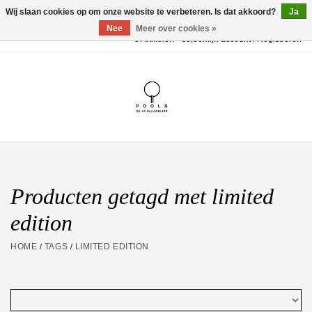
Wij slaan cookies op om onze website te verbeteren. Is dat akkoord?
Ja
Nee
Meer over cookies »
0 Artikelen - €0,00
Mijn account / Registreren
Home
POOLS Collectie
Akillis
Huwelijk
Producten getagd met limited
edition
Geschenkbon
HOME
TAGS
LIMITED EDITION
/
/
Aanbiedingen
Website