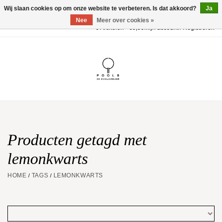
Wij slaan cookies op om onze website te verbeteren. Is dat akkoord?
Ja
Nee
Meer over cookies »
0 Artikelen - €0,00
Mijn account / Registreren
Home
POOLS Collectie
Akillis
Huwelijk
Producten getagd met
lemonkwarts
Geschenkbon
HOME
TAGS
LEMONKWARTS
/
/
Aanbiedingen
Website