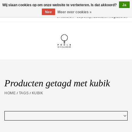
Wij slaan cookies op om onze website te verbeteren. Is dat akkoord?
Ja
Nee
Meer over cookies »
0 Artikelen - €0,00
Mijn account / Registreren
Home
POOLS Collectie
Akillis
Huwelijk
Producten getagd met kubik
HOME
TAGS
KUBIK
/
/
Geschenkbon
Aanbiedingen
Website