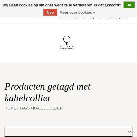
Wij slaan cookies op om onze website te verbeteren. Is dat akkoord?
Ja
Nee
Meer over cookies »
0 Artikelen - €0,00
Mijn account / Registreren
Home
POOLS Collectie
Akillis
Huwelijk
Producten getagd met
kabelcollier
Geschenkbon
HOME
TAGS
KABELCOLLIER
/
/
Aanbiedingen
Website