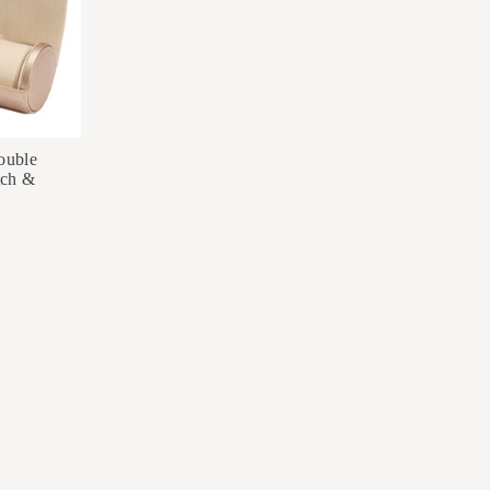
ouble
tch &
0