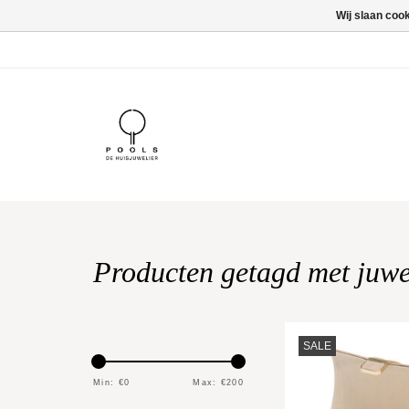
Wij slaan coo
Producten getagd met juw
TOEVOEGEN AAN WI
SALE
Min: €
0
Max: €
200