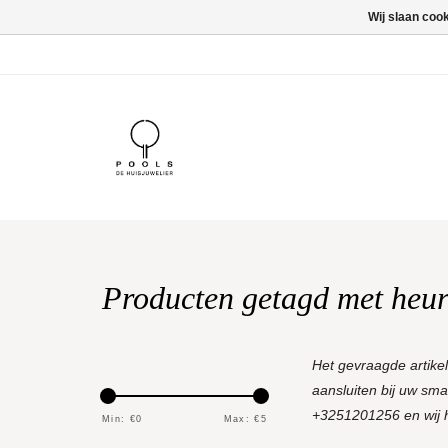
Wij slaan coo
Producten getagd met heur
Het gevraagde artike
aansluiten bij uw sm
+3251201256 en wij he
Min: €
0
Max: €
5