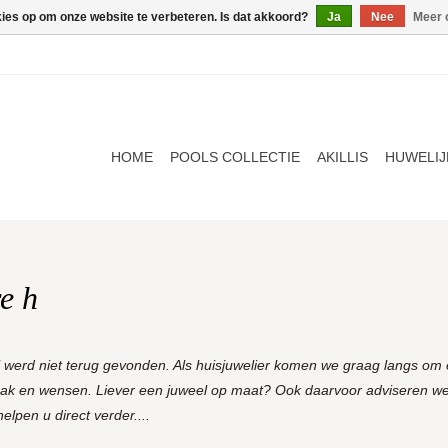
kies op om onze website te verbeteren. Is dat akkoord?
Ja
Nee
Meer 
HOME
POOLS COLLECTIE
AKILLIS
HUWELIJ
e h
l werd niet terug gevonden. Als huisjuwelier komen we graag langs om e
aak en wensen. Liever een juweel op maat? Ook daarvoor adviseren we
lpen u direct verder....