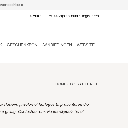
over cookies »
0 Artikelen - €0,00
Mijn account / Registreren
K
GESCHENKBON
AANBIEDINGEN
WEBSITE
HOME
TAGS
HEURE H
/
/
xclusieve juwelen of horloges te presenteren die
 u graag. Contacteer ons via
info@pools.be
of