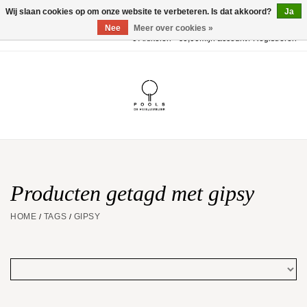
Wij slaan cookies op om onze website te verbeteren. Is dat akkoord?
Ja
Nee
Meer over cookies »
0 Artikelen - €0,00
Mijn account / Registreren
Home
POOLS Collectie
Akillis
Huwelijk
Producten getagd met gipsy
HOME
TAGS
GIPSY
/
/
Geschenkbon
Aanbiedingen
Website