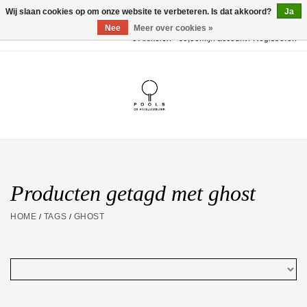
Wij slaan cookies op om onze website te verbeteren. Is dat akkoord?
Ja
Nee
Meer over cookies »
0 Artikelen - €0,00
Mijn account / Registreren
Home
POOLS Collectie
Akillis
Huwelijk
Producten getagd met ghost
HOME
TAGS
GHOST
/
/
Geschenkbon
Aanbiedingen
Website