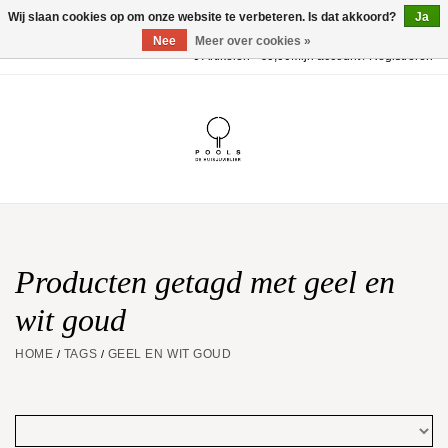
Wij slaan cookies op om onze website te verbeteren. Is dat akkoord?
Ja
Nee
Meer over cookies »
0 Artikelen - €0,00
Mijn account / Registreren
Home
POOLS Collectie
Akillis
Huwelijk
Producten getagd met geel en
wit goud
Geschenkbon
HOME
TAGS
GEEL EN WIT GOUD
/
/
Aanbiedingen
Website