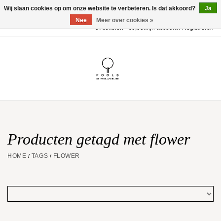
Wij slaan cookies op om onze website te verbeteren. Is dat akkoord?
Ja
Nee
Meer over cookies »
0 Artikelen - €0,00
Mijn account / Registreren
Home
POOLS Collectie
Akillis
Huwelijk
Producten getagd met flower
HOME
TAGS
FLOWER
/
/
Geschenkbon
Aanbiedingen
Website