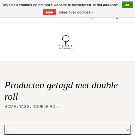
Wij slaan cookies op om onze website te verbeteren. Is dat akkoord?
Ja
Nee
Meer over cookies »
0 Artikelen - €0,00
Mijn account / Registreren
Home
POOLS Collectie
Akillis
Huwelijk
Producten getagd met double
roll
Geschenkbon
HOME
TAGS
DOUBLE ROLL
/
/
Aanbiedingen
Website