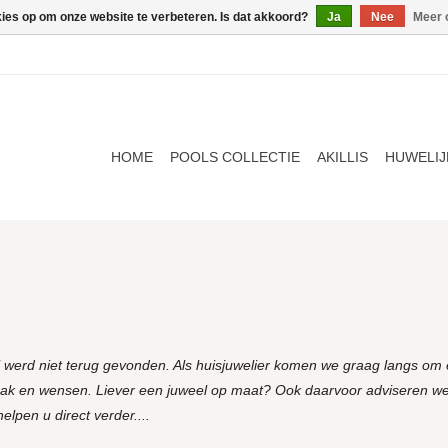
kies op om onze website te verbeteren. Is dat akkoord?
Ja
Nee
Meer 
HOME
POOLS COLLECTIE
AKILLIS
HUWELIJ
l werd niet terug gevonden. Als huisjuwelier komen we graag langs om e
aak en wensen. Liever een juweel op maat? Ook daarvoor adviseren we
lpen u direct verder....