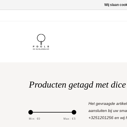
Wij slaan coo
Producten getagd met dice
Het gevraagde artike
aansluiten bij uw sm
+3251201256 en wij he
Min: €
0
Max: €
5