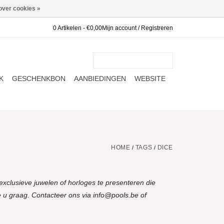
over cookies »
0 Artikelen - €0,00
Mijn account / Registreren
K
GESCHENKBON
AANBIEDINGEN
WEBSITE
HOME
TAGS
DICE
/
/
xclusieve juwelen of horloges te presenteren die
 u graag. Contacteer ons via
info@pools.be
of