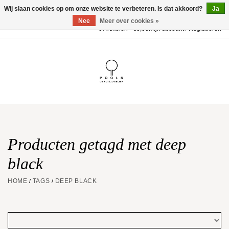
Wij slaan cookies op om onze website te verbeteren. Is dat akkoord?
Ja
Nee
Meer over cookies »
0 Artikelen - €0,00
Mijn account / Registreren
Home
POOLS Collectie
Akillis
Huwelijk
Producten getagd met deep
black
Geschenkbon
HOME
TAGS
DEEP BLACK
/
/
Aanbiedingen
Website