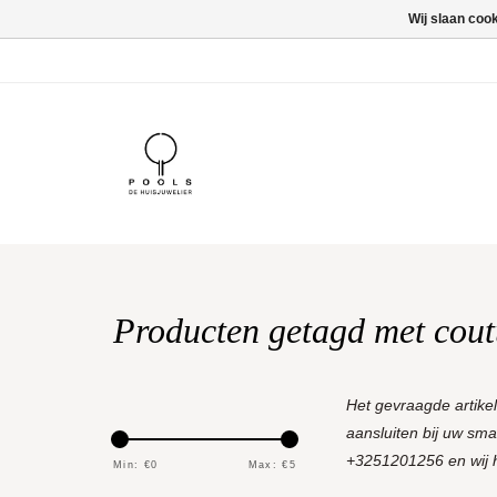
Wij slaan coo
Producten getagd met cout
Het gevraagde artike
aansluiten bij uw sm
+3251201256 en wij he
Min: €
0
Max: €
5