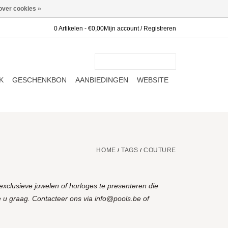
over cookies »
0 Artikelen - €0,00
Mijn account / Registreren
K
GESCHENKBON
AANBIEDINGEN
WEBSITE
HOME
TAGS
COUTURE
/
/
xclusieve juwelen of horloges te presenteren die
 u graag. Contacteer ons via
info@pools.be
of