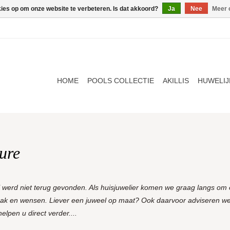
kies op om onze website te verbeteren. Is dat akkoord?
Ja
Nee
Meer 
HOME
POOLS COLLECTIE
AKILLIS
HUWELIJ
ure
l werd niet terug gevonden. Als huisjuwelier komen we graag langs om e
aak en wensen. Liever een juweel op maat? Ook daarvoor adviseren we
lpen u direct verder....