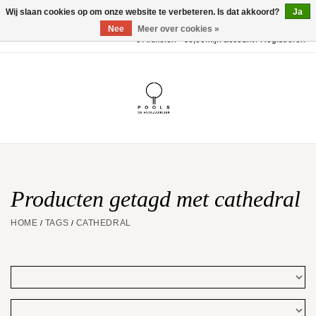
Wij slaan cookies op om onze website te verbeteren. Is dat akkoord?
Ja
Nee
Meer over cookies »
0 Artikelen - €0,00
Mijn account / Registreren
Home
POOLS Collectie
Akillis
Huwelijk
Producten getagd met cathedral
HOME
TAGS
CATHEDRAL
/
/
Geschenkbon
Aanbiedingen
Website