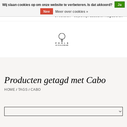
Wij slaan cookies op om onze website te verbeteren. Is dat akkoord?
Ja
Nee
Meer over cookies »
0 Artikelen - €0,00
Mijn account / Registreren
Home
POOLS Collectie
Akillis
Huwelijk
Producten getagd met Cabo
HOME
TAGS
CABO
/
/
Geschenkbon
Aanbiedingen
Website