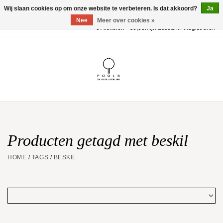
Wij slaan cookies op om onze website te verbeteren. Is dat akkoord?
Ja
Nee
Meer over cookies »
0 Artikelen - €0,00
Mijn account / Registreren
Home
POOLS Collectie
Akillis
Huwelijk
Producten getagd met beskil
HOME
TAGS
BESKIL
/
/
Geschenkbon
Aanbiedingen
Website