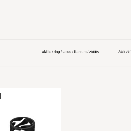
Akillis
Aan ver
akillis
/
ring
/
tattoo
/
titanium
/
EVOEGEN AAN WINKELWAGEN