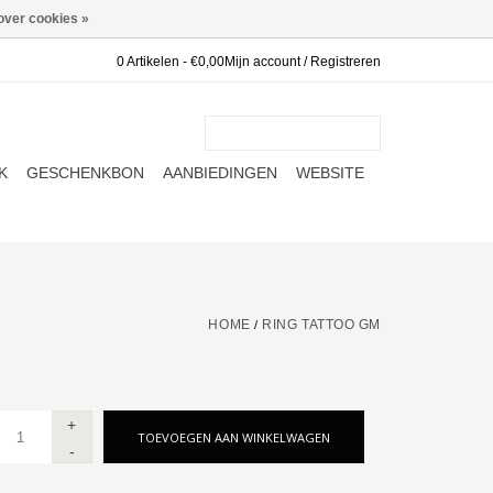
over cookies »
0 Artikelen - €0,00
Mijn account / Registreren
K
GESCHENKBON
AANBIEDINGEN
WEBSITE
HOME
RING TATTOO GM
/
+
TOEVOEGEN AAN WINKELWAGEN
-