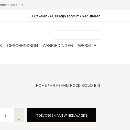
over cookies »
0 Artikelen - €0,00
Mijn account / Registreren
K
GESCHENKBON
AANBIEDINGEN
WEBSITE
HOME
ARMBAND ROOD GOUD BIG
/
+
TOEVOEGEN AAN WINKELWAGEN
-