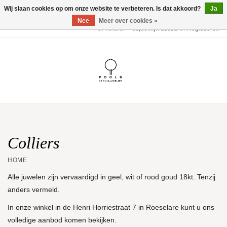
Wij slaan cookies op om onze website te verbeteren. Is dat akkoord?
Ja
Nee
Meer over cookies »
0 Artikelen - €0,00
Mijn account / Registreren
Home
POOLS Collectie
Akillis
Huwelijk
Colliers
HOME
Geschenkbon
Alle juwelen zijn vervaardigd in geel, wit of rood goud 18kt. Tenzij
anders vermeld.
Aanbiedingen
In onze winkel in de Henri Horriestraat 7 in Roeselare kunt u ons
volledige aanbod komen bekijken.
Website