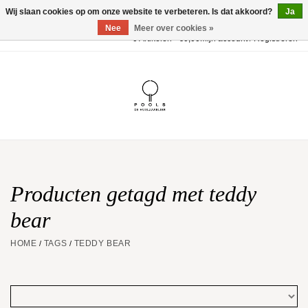
Wij slaan cookies op om onze website te verbeteren. Is dat akkoord?
Ja
Nee
Meer over cookies »
0 Artikelen - €0,00
Mijn account / Registreren
Home
POOLS Collectie
Akillis
Huwelijk
Producten getagd met teddy
bear
Geschenkbon
HOME
TAGS
TEDDY BEAR
/
/
Aanbiedingen
Website