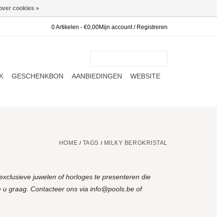
over cookies »
0 Artikelen - €0,00
Mijn account / Registreren
K
GESCHENKBON
AANBIEDINGEN
WEBSITE
HOME
TAGS
MILKY BERGKRISTAL
/
/
xclusieve juwelen of horloges te presenteren die
 u graag. Contacteer ons via
info@pools.be
of