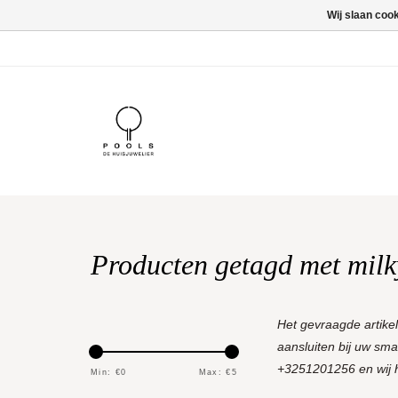
Wij slaan coo
Producten getagd met milky
Het gevraagde artike
aansluiten bij uw sm
+3251201256 en wij he
Min: €
0
Max: €
5